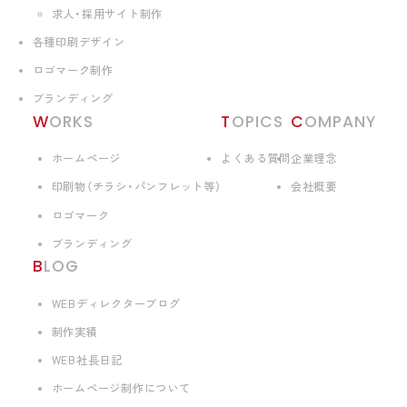
求人・採用サイト制作
各種印刷デザイン
ロゴマーク制作
ブランディング
WORKS
TOPICS
COMPANY
ホームページ
よくある質問
企業理念
印刷物（チラシ・パンフレット等）
会社概要
ロゴマーク
ブランディング
BLOG
WEBディレクターブログ
制作実績
WEB社長日記
ホームページ制作について