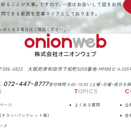
を知ることが大事。ですので、一度はお会いして話をお伺
訪問できる範囲を営業エリアとしております。
ンがとれる場合はご相談ください。
〒596-0823 大阪府岸和田市下松町5058番地 MM88ビル305
072-447-8777
L
受付時間 9:00~18:00 （土曜・日曜・祝日を
S
TOPICS
ページ
よくある質問
企
（チラシ・パンフレット等）
会
ーク