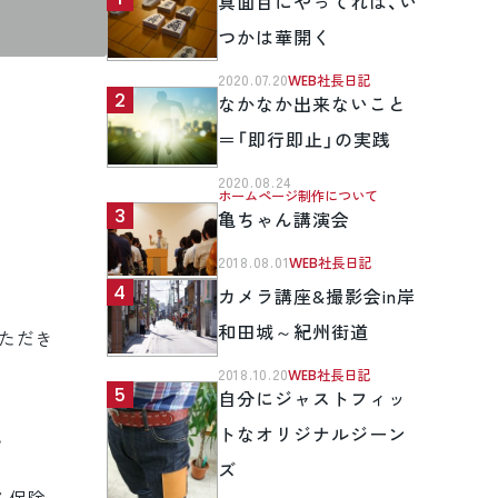
真面目にやってれば、い
つかは華開く
2020.07.20
WEB社長日記
なかなか出来ないこと
＝「即行即止」の実践
2020.08.24
ホームページ制作について
亀ちゃん講演会
2018.08.01
WEB社長日記
カメラ講座&撮影会in岸
和田城～紀州街道
ただき
2018.10.20
WEB社長日記
自分にジャストフィッ
トなオリジナルジーン
。
ズ