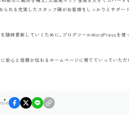
岸和田市に拠点を構え、大阪南エリア全域を大きくカバーす
におられる充実したスタッフ陣がお客様をしっかりとサポー
随時更新していくために、ブログツールWordPressを使
様に安心と信頼が伝わるホームページに育てていっていただ
facebook
X
LINE
リンクコピー
are