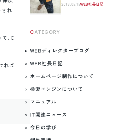
る保険
2018.05.15
WEB社長日記
トされ
CATEGORY
って、C
WEBディレクターブログ
WEB社長日記
ければ
ホームページ制作について
検索エンジンについて
マニュアル
IT関連ニュース
今日の学び