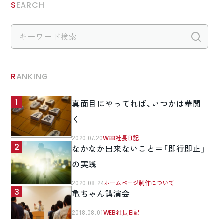
SEARCH
検
RANKING
真面目にやってれば、いつかは華開
く
2020.07.20
WEB社長日記
なかなか出来ないこと＝「即行即止」
の実践
2020.08.24
ホームページ制作について
亀ちゃん講演会
2018.08.01
WEB社長日記