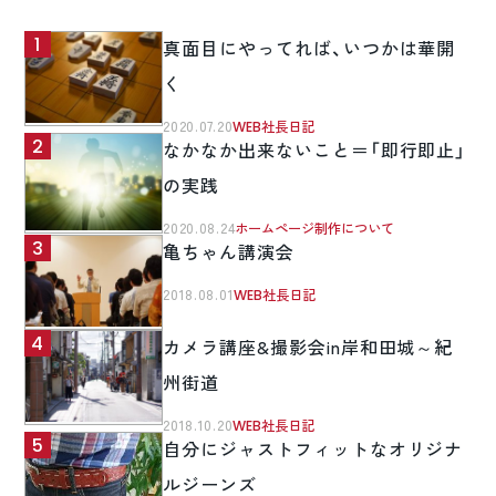
真面目にやってれば、いつかは華開
く
2020.07.20
WEB社長日記
なかなか出来ないこと＝「即行即止」
の実践
2020.08.24
ホームページ制作について
亀ちゃん講演会
2018.08.01
WEB社長日記
カメラ講座&撮影会in岸和田城～紀
州街道
2018.10.20
WEB社長日記
自分にジャストフィットなオリジナ
ルジーンズ