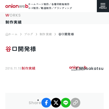
ホームページ制作／各種印刷物制作
ロゴ制作／動画制作／ブランディング
WORKS
制作実績
ホーム
ブログ
制作実績
谷口開発様
ホームページ制作
谷口開発様
コーポレートサイト
ECサイト（通販）制作
E.Masakatsu
2016.11.15
制作実績
LP（ランディングページ）制作
求人・採用サイト制作
facebook
X
LINE
リンクコピー
各種印刷物デザイン
Share