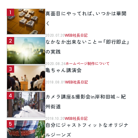
真面目にやってれば、いつかは華開
く
2020.07.20
WEB社長日記
なかなか出来ないこと＝「即行即止」
の実践
2020.08.24
ホームページ制作について
亀ちゃん講演会
2018.08.01
WEB社長日記
カメラ講座&撮影会in岸和田城～紀
州街道
2018.10.20
WEB社長日記
自分にジャストフィットなオリジナ
ルジーンズ