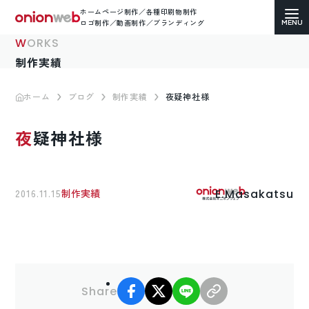
ホームページ制作／各種印刷物制作
ロゴ制作／動画制作／ブランディング
WORKS
制作実績
ホーム
ブログ
制作実績
夜疑神社様
ホームページ制作
夜疑神社様
コーポレートサイト
ECサイト（通販）制作
E.Masakatsu
2016.11.15
制作実績
LP（ランディングページ）制作
求人・採用サイト制作
facebook
X
LINE
リンクコピー
各種印刷物デザイン
Share