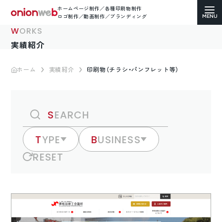
ホームページ制作／各種印刷物制作
ロゴ制作／動画制作／ブランディング
WORKS
実績紹介
ホーム
実績紹介
印刷物（チラシ・パンフレット等）
ホームページ制作
コーポレートサイト
SEARCH
ECサイト（通販）制作
TYPE
BUSINESS
RESET
LP（ランディングページ）制作
求人・採用サイト制作
各種印刷物デザイン