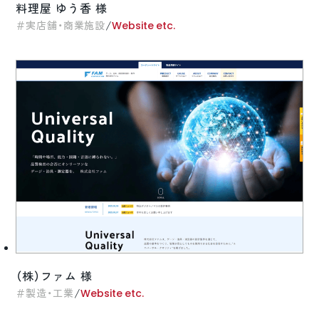
料理屋 ゆう香 様
/
実店舗・商業施設
Website etc.
（株）ファム 様
/
製造・工業
Website etc.