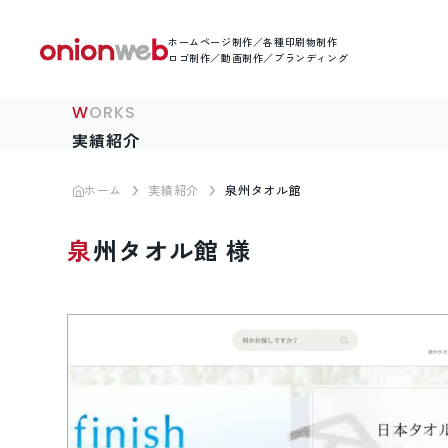
ホームページ制作／各種印刷物制作
ロゴ制作／動画制作／ブランディング
WORKS
実績紹介
ホーム
実績紹介
泉州タオル館
泉州タオル館 様