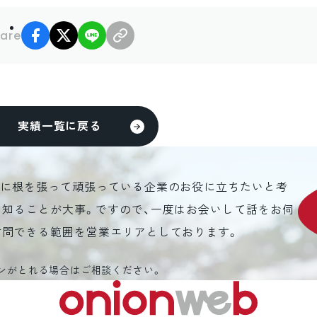
facebook
X
LINE
リンクコピー
are
実績一覧に戻る
元に根を張って頑張っている企業のお役に立ちたいと考
を知ることが大事。ですので、一度はお会いして話をお伺
訪問できる範囲を営業エリアとしております。
ンがとれる場合はご相談ください。