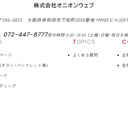
〒596-0823 大阪府岸和田市下松町5058番地 MM88ビル305
072-447-8777
L
受付時間 9:00~18:00 （土曜・日曜・祝日を
S
TOPICS
ページ
よくある質問
企
（チラシ・パンフレット等）
会
ーク
ディング