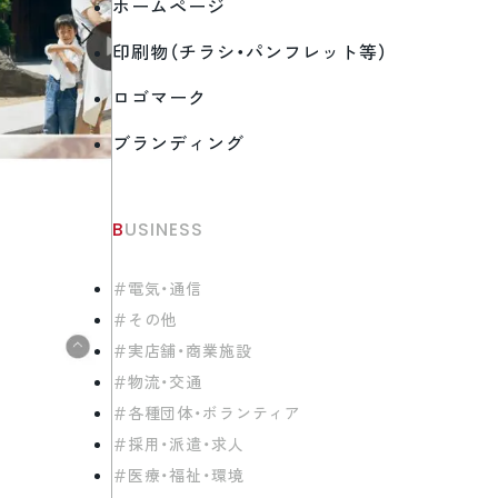
ホームページ
印刷物（チラシ・パンフレット等）
ロゴマーク
ブランディング
BUSINESS
電気・通信
その他
実店舗・商業施設
物流・交通
各種団体・ボランティア
採用・派遣・求人
医療・福祉・環境