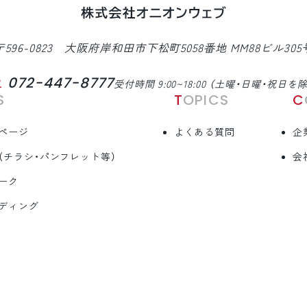
〒596-0823 大阪府岸和田市下松町5058番地 MM88ビル305
072-447-8777
L
受付時間 9:00~18:00 （土曜・日曜・祝日を
S
TOPICS
ページ
よくある質問
企
（チラシ・パンフレット等）
会
ーク
ディング