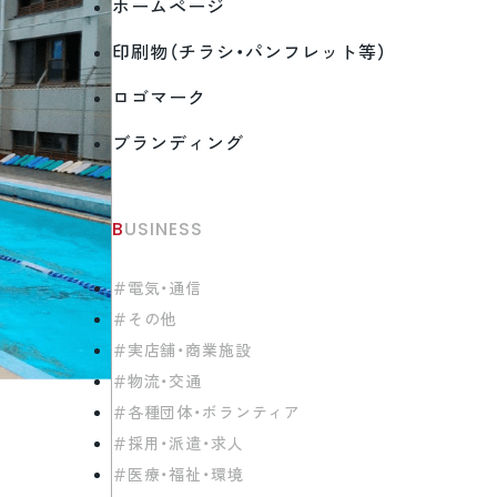
ホームページ
印刷物（チラシ・パンフレット等）
ロゴマーク
ブランディング
BUSINESS
電気・通信
その他
実店舗・商業施設
物流・交通
各種団体・ボランティア
採用・派遣・求人
医療・福祉・環境