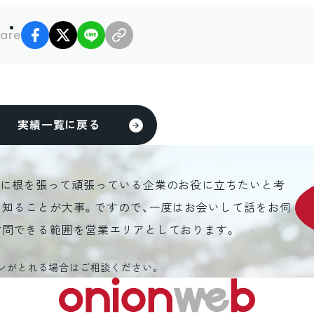
facebook
X
LINE
リンクコピー
are
実績一覧に戻る
元に根を張って頑張っている企業のお役に立ちたいと考
を知ることが大事。ですので、一度はお会いして話をお伺
訪問できる範囲を営業エリアとしております。
ンがとれる場合はご相談ください。