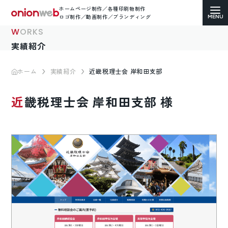
ホームページ制作／各種印刷物制作
ロゴ制作／動画制作／ブランディング
WORKS
実績紹介
ホーム
実績紹介
近畿税理士会 岸和田支部
ホームページ制作
近畿税理士会 岸和田支部 様
コーポレートサイト
ECサイト（通販）制作
LP（ランディングページ）制作
求人・採用サイト制作
各種印刷物デザイン