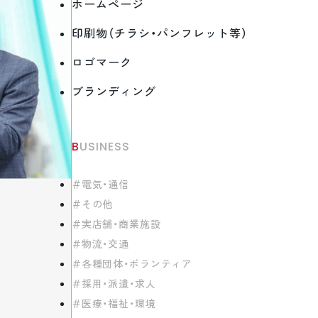
ホームページ
印刷物（チラシ・パンフレット等）
ロゴマーク
ブランディング
BUSINESS
電気・通信
その他
実店舗・商業施設
物流・交通
各種団体・ボランティア
採用・派遣・求人
医療・福祉・環境