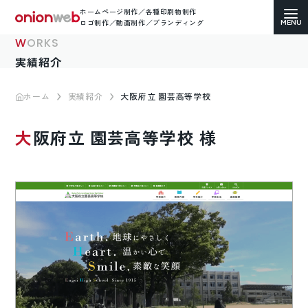
ホームページ制作／各種印刷物制作
ロゴ制作／動画制作／ブランディング
WORKS
実績紹介
ホーム
実績紹介
大阪府立 園芸高等学校
ホームページ制作
大阪府立 園芸高等学校 様
コーポレートサイト
ECサイト（通販）制作
LP（ランディングページ）制作
求人・採用サイト制作
各種印刷物デザイン