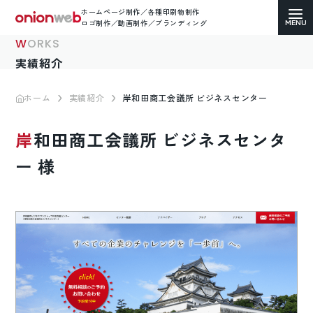
ホームページ制作／各種印刷物制作
ロゴ制作／動画制作／ブランディング
WORKS
実績紹介
ホーム
実績紹介
岸和田商工会議所 ビジネスセンター
ホームページ制作
岸和田商工会議所 ビジネスセンタ
コーポレートサイト
ー 様
ECサイト（通販）制作
LP（ランディングページ）制作
求人・採用サイト制作
各種印刷物デザイン