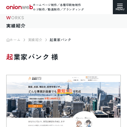
ホームページ制作／各種印刷物制作
ロゴ制作／動画制作／ブランディング
WORKS
実績紹介
ホーム
実績紹介
起業家バンク
ホームページ制作
起業家バンク 様
コーポレートサイト
ECサイト（通販）制作
LP（ランディングページ）制作
求人・採用サイト制作
各種印刷物デザイン