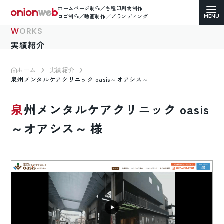
ホームページ制作／各種印刷物制作
ロゴ制作／動画制作／ブランディング
WORKS
実績紹介
ホーム
実績紹介
泉州メンタルケアクリニック oasis～オアシス～
ホームページ制作
泉州メンタルケアクリニック oasis
コーポレートサイト
～オアシス～ 様
ECサイト（通販）制作
LP（ランディングページ）制作
求人・採用サイト制作
各種印刷物デザイン