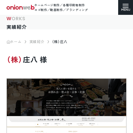
ホームページ制作／各種印刷物制作
ロゴ制作／動画制作／ブランディング
WORKS
実績紹介
ホーム
実績紹介
（株）庄八
ホームページ制作
（株）庄八 様
コーポレートサイト
ECサイト（通販）制作
LP（ランディングページ）制作
求人・採用サイト制作
各種印刷物デザイン