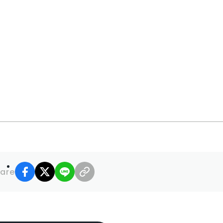
産
facebook
X
LINE
リンクコピー
are