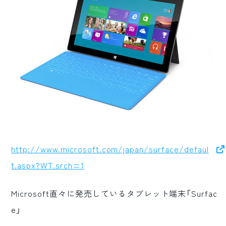
http://www.microsoft.com/japan/surface/defaul
t.aspx?WT.srch=1
Microsoft直々に発売しているタブレット端末「Surfac
e」