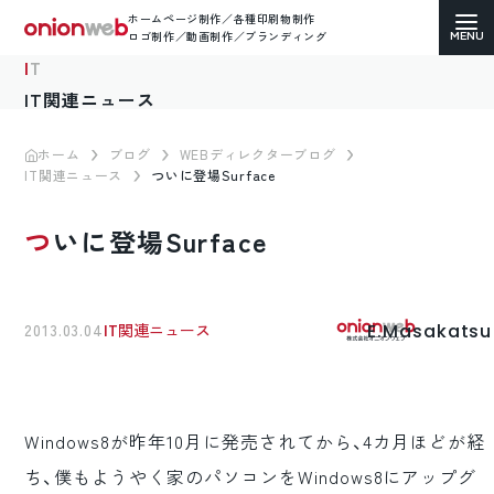
ホームページ制作／各種印刷物制作
ロゴ制作／動画制作／ブランディング
IT
IT関連ニュース
ホーム
ブログ
WEBディレクターブログ
IT関連ニュース
ついに登場Surface
ホームページ制作
ついに登場Surface
コーポレートサイト
ECサイト（通販）制作
E.Masakatsu
2013.03.04
IT関連ニュース
LP（ランディングページ）制作
求人・採用サイト制作
Windows8が昨年10月に発売されてから、4カ月ほどが経
各種印刷物デザイン
ち、僕もようやく家のパソコンをWindows8にアップグ