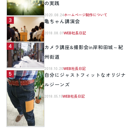
の実践
2020.08.24
ホームページ制作について
亀ちゃん講演会
2018.08.01
WEB社長日記
カメラ講座&撮影会in岸和田城～紀
州街道
2018.10.20
WEB社長日記
自分にジャストフィットなオリジナ
ルジーンズ
2018.05.15
WEB社長日記