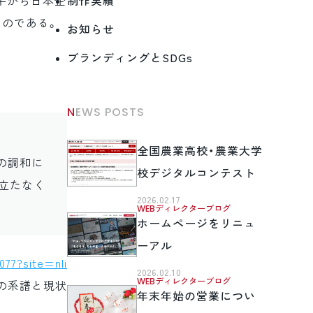
後半から日本企
制作実績
たのである。
お知らせ
ブランディングとSDGs
NEWS POSTS
全国農業高校・農業大学
の調和に
校デジタルコンテスト
立たなく
2026.02.17
WEBディレクターブログ
ホームページをリニュ
ーアル
077?site=nli
2026.02.10
WEBディレクターブログ
Rの系譜と現状
年末年始の営業につい