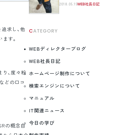
2018.05.15
WEB社長日記
を追求し、他
CATEGORY
います。
WEBディレクターブログ
WEB社長日記
まり、度々粉
ホームページ制作について
Sなどの口コ
検索エンジンについて
マニュアル
IT関連ニュース
今日の学び
SRの概念自