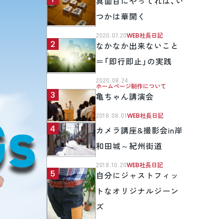
真面目にやってれば、い
つかは華開く
2020.07.20
WEB社長日記
なかなか出来ないこと
＝「即行即止」の実践
2020.08.24
ホームページ制作について
亀ちゃん講演会
2018.08.01
WEB社長日記
カメラ講座&撮影会in岸
和田城～紀州街道
2018.10.20
WEB社長日記
自分にジャストフィッ
トなオリジナルジーン
ズ