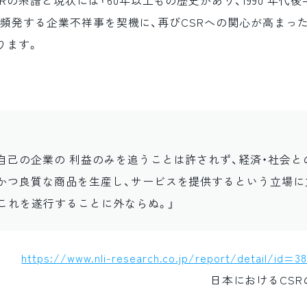
の系譜と現状には「60年以上もの歴史があり、1990 年代
降に頻発する企業不祥事を契機に、再びCSRへの関心が高まっ
あります。
自己の企業の 利益のみを追うことは許されず、経済・社会と
かつ良質な商品を生産し、サービスを提供するという立場に
、これを遂行することに外ならぬ。」
https://www.nli-research.co.jp/report/detail/id=38
日本におけるCS