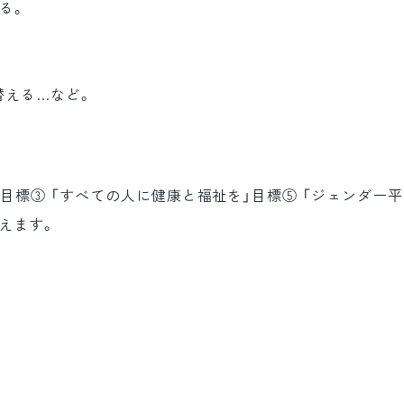
る。
替える…など。
目標③ 「すべての人に健康と福祉を」目標⑤ 「ジェンダー
えます。