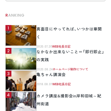
RANKING
真面目にやってれば、いつかは華開
く
2020.07.20
WEB社長日記
なかなか出来ないこと＝「即行即止」
の実践
2020.08.24
ホームページ制作について
亀ちゃん講演会
2018.08.01
WEB社長日記
カメラ講座&撮影会in岸和田城～紀
州街道