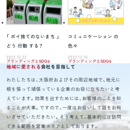
「 ポイ捨てのないまち 」
コミュニケーション の
どう 行動 する？
色々
2022.12.22
2022.12.15
ブランディングとSDGs
ブランディングとSDGs
地域に愛される
会社を目指して
わたしたちは、大阪府およびその周辺地域で、地元に
根を張って頑張っている企業のお役に立ちたいと考
えています。効果を出すためには、お客様のことを知
ることが大事。ですので、一度はお会いして話をお伺
いさせていただきたい。そう考えて、基本的には訪問
できる範囲を営業エリアとしております。