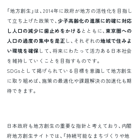
「地方創生」は、2014年に政府が地方の活性化を目指し
て立ち上げた政策で、
少子高齢化の進展に的確に対応
し人口の減少に歯止めをかける
とともに、
東京圏への
人口の過度の集中を是正
し、それぞれの
地域で住みよ
い環境を確保
して、将来にわたって活力ある日本社会
を維持していくことを目指すものです。
SDGsとして掲げられている目標を意識して地方創生
に取り組めば、施策の最適化や課題解決の加速化も期
待できます。
日本政府も地方創生の重要な指針と考えており、内閣
府地方創生サイトでは、「持続可能なまちづくりや地