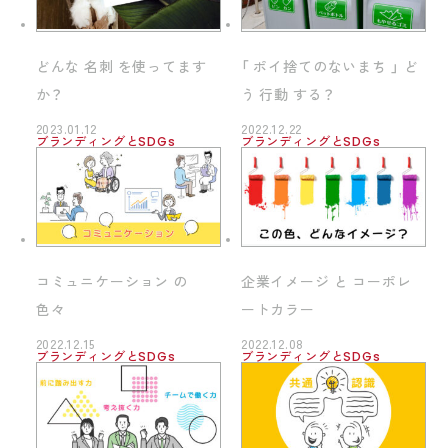
ブランディング
どんな 名刺 を使ってます
「 ポイ捨てのないまち 」 ど
か？
う 行動 する？
2023.01.12
2022.12.22
ブランディングとSDGs
ブランディングとSDGs
コミュニケーション の
企業イメージ と コーポレ
色々
ートカラー
2022.12.15
2022.12.08
ブランディングとSDGs
ブランディングとSDGs