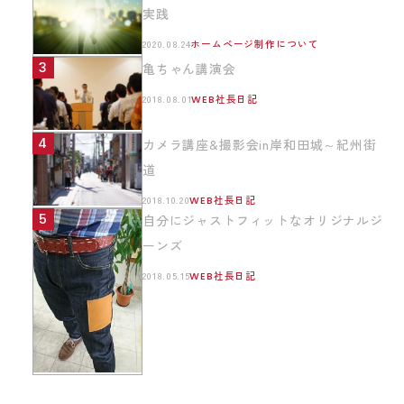
実践
2020.08.24
ホームページ制作について
亀ちゃん講演会
2018.08.01
WEB社長日記
カメラ講座&撮影会in岸和田城～紀州街
道
2018.10.20
WEB社長日記
自分にジャストフィットなオリジナルジ
ーンズ
2018.05.15
WEB社長日記