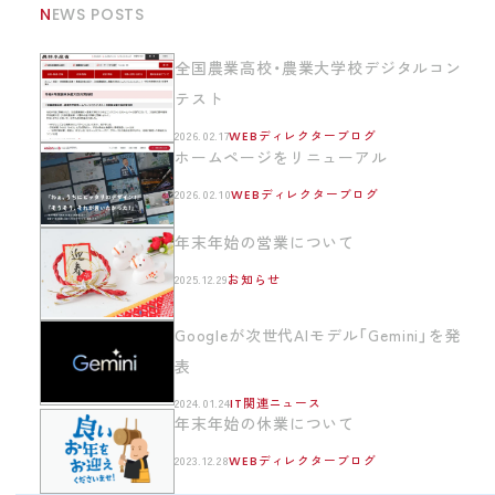
NEWS POSTS
全国農業高校・農業大学校デジタルコン
テスト
2026.02.17
WEBディレクターブログ
ホームページをリニューアル
2026.02.10
WEBディレクターブログ
年末年始の営業について
2025.12.29
お知らせ
Googleが次世代AIモデル「Gemini」を発
表
2024.01.24
IT関連ニュース
年末年始の休業について
2023.12.28
WEBディレクターブログ