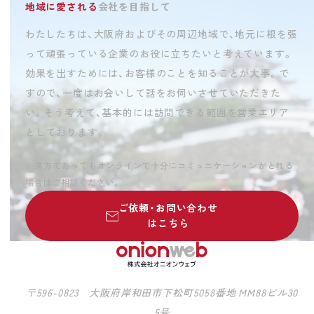
地域に愛される
会社を目指して
わたしたちは、大阪府およびその周辺地域で、地元に根を張
って頑張っている企業のお役に立ちたいと考えています。
効果を出すためには、お客様のことを知ることが大事。で
すので、一度はお会いして話をお伺いさせていただきた
い。そう考えて、基本的には訪問できる範囲を営業エリア
としております。
※遠方であってもオンラインで十分にコミュニケーションがとれる
場合はご相談ください。
ご依頼・お問い合わせ
はこちら
〒596-0823 大阪府岸和田市下松町5058番地 MM88ビル30
5号