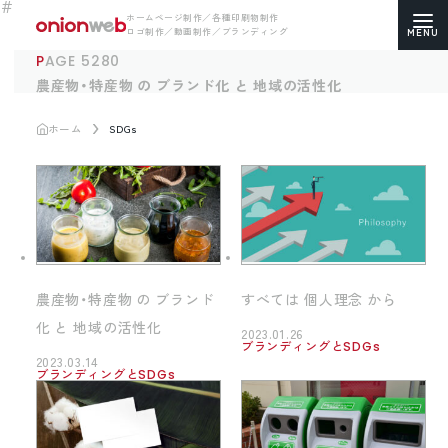
ホームページ制作／各種印刷物制作
ロゴ制作／動画制作／ブランディング
PAGE 5280
農産物・特産物 の ブランド化 と 地域の活性化
ホーム
SDGs
ホームページ制作
コーポレートサイト
ECサイト（通販）制作
LP（ランディングページ）制作
農産物・特産物 の ブランド
すべては 個人理念 から
化 と 地域の活性化
求人・採用サイト制作
2023.01.26
ブランディングとSDGs
2023.03.14
ブランディングとSDGs
各種印刷物デザイン
ロゴマーク制作