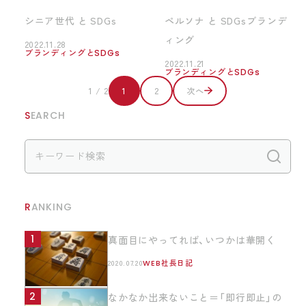
シニア世代 と SDGs
ペルソナ と SDGsブランデ
ィング
2022.11.28
ブランディングとSDGs
2022.11.21
ブランディングとSDGs
1 / 2
1
2
次へ
SEARCH
検
RANKING
真面目にやってれば、いつかは華開く
2020.07.20
WEB社長日記
なかなか出来ないこと＝「即行即止」の